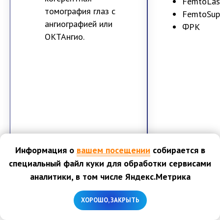
FemtoLasi
томография глаз с
FemtoSupe
ангиографией или
ФРК
ОКТАнгио.
Информация о
вашем посещении
собирается в
Подробнее
АКЦ
специальный файл куки для обработки сервисами
аналитики, в том числе Яндекс.Метрика
Записаться
Записа
ХОРОШО, ЗАКРЫТЬ